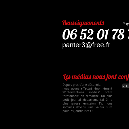
Renseignements
Pag
06 52 01 78
panter3@free.fr
Les médias nous font conf
Depuis plus d'une décennie,
NOT
nous avons effectué énormément
"d'interventions médias" notre
"pressbook" en témoigne. Du plus
petit journal départemental à la
plus grosse émission TV, nous
sommes devenu une valeur sûre
pour les journalistes !