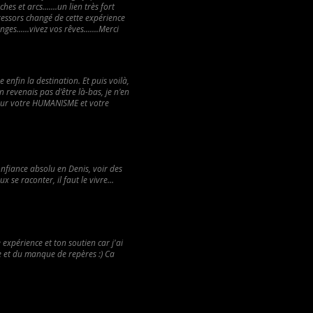
es et arcs.......un lien très fort
e ressors changé de cette expérience
......vivez vos rêves.......Merci
enfin la destination. Et puis voilà,
'en revenais pas d'être là-bas, je n'en
 pour votre HUMANISME et votre
nfiance absolu en Denis, voir des
se raconter, il faut le vivre...
e expérience et ton soutien car j'ai
e et du manque de repères :) Ca