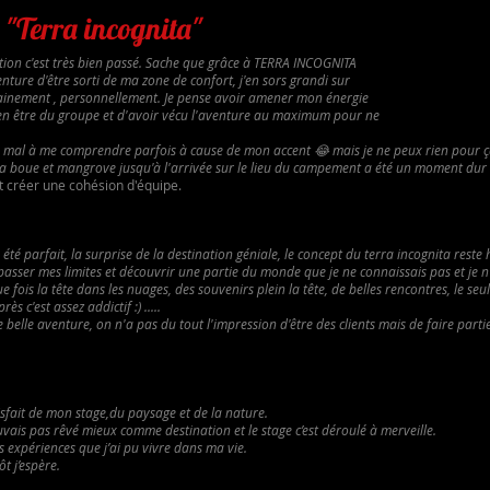
"Terra incognita"
ation c'est très bien passé. Sache que grâce à TERRA INCOGNITA
enture d'être sorti de ma zone de confort, j'en sors grandi sur
ainement , personnellement. Je pense avoir amener mon énergie
ien être du groupe et d'avoir vécu l'aventure au maximum pour ne
 du mal à me comprendre parfois à cause de mon accent 😂 mais je ne peux rien pour ç
s la boue et mangrove jusqu'à l'arrivée sur le lieu du campement a été un moment dur m
 créer une cohésion d'équipe.
a été parfait, la surprise de la destination géniale, le concept du terra incognita rest
passer mes limites et découvrir une partie du monde que je ne connaissais pas et je n
fois la tête dans les nuages, des souvenirs plein la tête, de belles rencontres, le seu
ès c'est assez addictif :) .....
 belle aventure, on n'a pas du tout l'impression d'être des clients mais de faire partie
isfait de mon stage,du paysage et de la nature.
vais pas rêvé mieux comme destination et le stage c’est déroulé à merveille.
es expériences que j’ai pu vivre dans ma vie.
t j’espère.