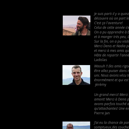
Je suis parti il y a qui
découvre où on part le
C'est ça l'aventure!
Celui de cette année s
On a pu apprendre à b
et à manger très peu, 
Sur la fin, on a pu visi
Merci Denis et Nadia po
et merci à mes amis qu
Hâte de repartir l'ann
Ladislas
Waouh !! (les amis rigo
être allez puiser dans 
uni. Nous avons vécu t
énormément et qui est u
jérémy
Un grand merci! Merci à
amont! Merci à Denis p
avons parfois touché d
qu’attachantes! Une exp
Pierre Jan
J’ai eu la chance de pa
somptueux,des couchers