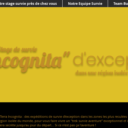
tre stage survie près de chez vous
Notre Equipe Survie
Team Bui
Stage de survie
ncognita"
d'exce
dans une région isolé
Terra Incognita : des expéditions de survie d'exception dans les zones les plus reculées
égion isolée du monde, pour vous faire vivre un "trek survie aventure" exceptionnel e
tera secrète jusqu'au jour du départ... Si ce n'est pas ça l'aventure !