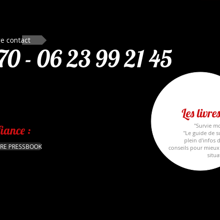
e contact
 70
​​ -
06 23 99 21 45
Les livres
"Survie m
iance :
"Le guide de su
plein d'infos 
RE PRESSBOOK
conseils pour mieux
situa