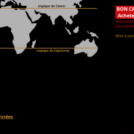
tropique du Cancer
BON C
Achet
Réservation
(bon valabl
Mise à jour
tropique du Capricorne
années