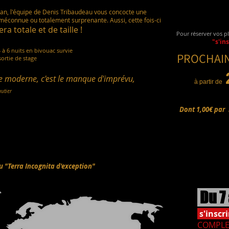
an, l'équipe de Denis Tribaudeau vous concocte une
méconnue ou totalement surprenante. Aussi, cette fois-ci
ra totale et de taille !
Pour réserver vos pl
"s'ins
 à 6 nuits en bivouac survie
PROCHAIN
sortie de stage
ie moderne,
c'est le manque d'imprévu,
à partir de
utier
Dont 1,00€ par
u "Terra Incognita d'exception"
Du 7
s'
inscr
COMPLE