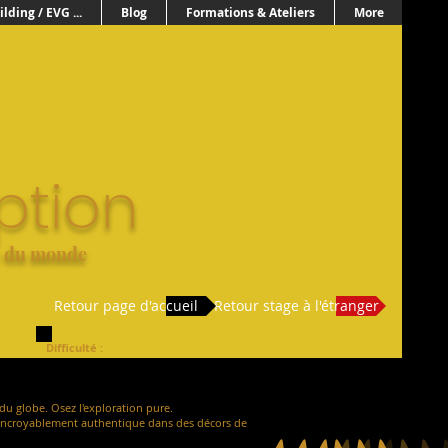
lding / EVG ...
Blog
Formations & Ateliers
More
ption
e du monde
Retour page d'accueil
Retour stage à l'étranger
Difficulté :
 du globe. Osez l'exploration pure.
t incroyablement authentique dans des décors de