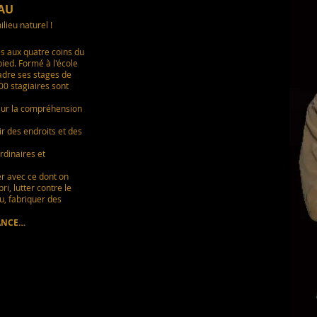
EAU
lieu naturel !
es aux quatre coins du
pied. Formé à l'école
cadre ses stages de
00 stagiaires sont
sur la compréhension
ir des endroits et des
rdinaires et
er avec ce dont on
i, lutter contre le
eu, fabriquer des
IANCE…