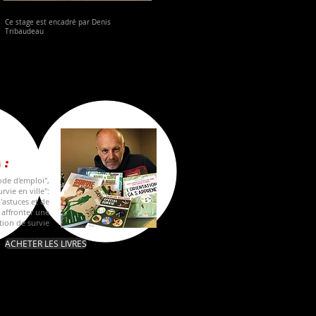
Ce stage est encadré par
Denis
Tribaudeau
 :
ode d'emploi",
rvie en ville":
d'astuces et de
 affronter une
tion de survie
ACHETER LES LIVRES