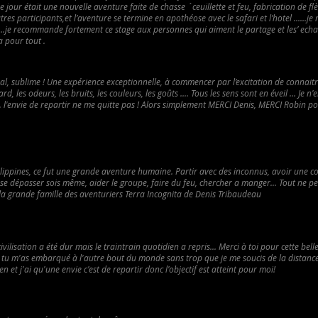
 jour était une nouvelle aventure faite de chasse ´ceuillette et feu, fabrication de flèch
tres participants,et l’aventure se termine en apothéose avec le safari et l’hotel ......j
je recommande fortement ce stage aux personnes qui aiment le partage et les’ echanges
a pour tout .
l, sublime ! Une expérience exceptionnelle, à commencer par l’excitation de connaitre 
d, les odeurs, les bruits, les couleurs, les goûts .... Tous les sens sont en éveil ... Je n
... l'envie de repartir ne me quitte pas ! Alors simplement MERCI Denis, MERCI Robin
lippines, ce fut une grande aventure humaine. Partir avec des inconnus, avoir une co
e dépasser sois même, aider le groupe, faire du feu, chercher a manger... Tout ne peux 
la grande famille des aventuriers Terra Incognita de Denis Tribaudeau
civilisation a été dur mais le traintrain quotidien a repris... Merci à toi pour cette bell
e tu m'as embarqué à l'autre bout du monde sans trop que je me soucis de la distanc
n et j'ai qu'une envie c'est de repartir donc l'objectif est atteint pour moi!