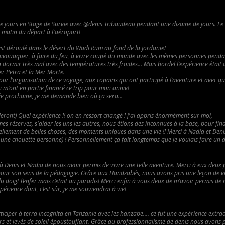
nze jours en Stage de Survie avec
@denis_tribaudeau
pendant une dizaine de jours. Le 
 matin du départ à l'aéroport!
'est déroulé dans le désert du Wadi Rum au fond de la Jordanie!
ivouaquer, à faire du feu, à vivre coupé du monde avec les mêmes personnes pend
à dormir très mal avec des températures très froides... Mais bordel l'expérience était
ter Petra et la Mer Morte.
ur l'organisation de ce voyage, aux copains qui ont participé à l’aventure et avec qu
i m'ont en partie financé ce trip pour mon anniv!
ée prochaine, je me demande bien où ça sera...
leront) Quel expérience !! on en ressort changé ! j'ai appris énormément sur moi,
mes réserves, s'aider les uns les autres, nous étions des inconnues à la base, pour
fin
ellement de belles choses, des moments uniques dans une vie !! Merci à Nadia et Deni
ne chouette personne) ! Personnellement ça fait longtemps que je voulais faire un de c
 Denis et Nadia de nous avoir permis de vivre une telle aventure. Merci à eux deux po
our son sens de la pédagogie. Grâce aux Handzabés, nous avons pris une leçon de vi
u doigt l’enfer mais c’etait au paradis! Merci enfin à vous deux de m’avoir permis de
érience dont, c’est sûr, je me souviendrai à vie!
rticiper à terra incognita en Tanzanie avec les hanzabe.... ce fut une expérience extra
 et levés de soleil époustouflant. Grâce au professionnalisme de denis nous avons p