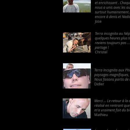
et enrichissant . Chaque
nous a unis avec les au
surtout humainement....
encore à denis et Nadi
Jose
Terra incognita au Népa
quelques heures plus tar
reviens toujours pas .
partage ! ​​
Christel
Terra Incognita aux Phi
paysages magnifiques, s
Nous faisons partis de 
Didier
Merci ... Le retour à la 
réalisé en rentrant qu
m'a vraiment fait du bie
Mathieu