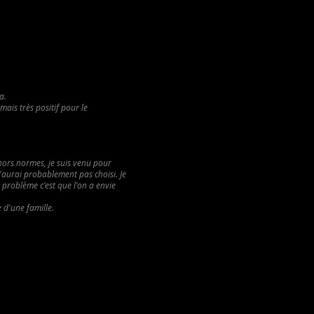
a.
ais très positif pour le
e hors normes, je suis venu pour
'aurai probablement pas choisi. Je
l problème c'est que l'on a envie
 d'une famille.