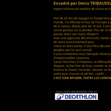
Encadré par Denis TRIBAUD
expert reconnu en matière de survie en mi
Fort de 30 ans de voyages et d'expérienc
monde, il a effectué le tour de l'Europe à 
de la nature, depuis plus de 16 ans, il en
survie partout sur la planète. Plus de 10 0
passés entre ses mains d’expert !
Avec une approche décontractée, basée 
de notre environnement pour
mieux en faire partie, il vous fera découvr
peuples que lui seul connaît.
Il vous emmènera vous fabriquer d'extrao
d'impérissables souvenirs.
Savoir-faire face à l’imprévu, se débrouill
dispose,
rechercher de l’eau, monter un abr
froid
ou le chaud,
s’orienter, allumer un f
outils pour chasser et pêcher, cueillir
…
C’EST SON AFFAIRE,
FAITES LUI CONF
pour votre équipement c'est ici