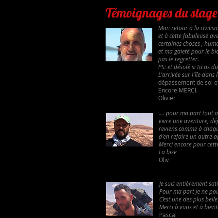
Témoignages du stage 
Mon retour à la civilis
et à cette fabuleuse av
certaines choses , hum
et ma gaieté pour le b
pas le regretter.
PS: et désolé si tu as
L'arrivée sur l'île dan
dépassement de soi et
Encore MERCI.
Olivier
.... pour ma part tout 
vivre une aventure, dé
reviens comme à chaque 
d'en refaire un autre apr
Merci encore pour cette
La bise
Oliv
Je suis entièrement sat
Pour ma part je ne pou
C’est une des plus bell
Merci à vous et à bientô
Pascal