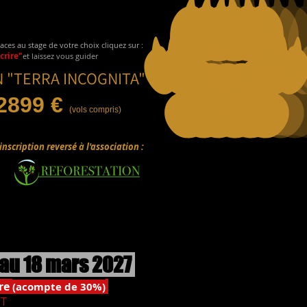
aces au stage de votre choix cliquez sur :
crire"
et laissez vous guider
 "TERRA INCOGNITA"
2899 €
(v
o
ls compris)
inscription reversé à l'association :
 au 18 mars 2027
ire
(acompte de 30%)
T