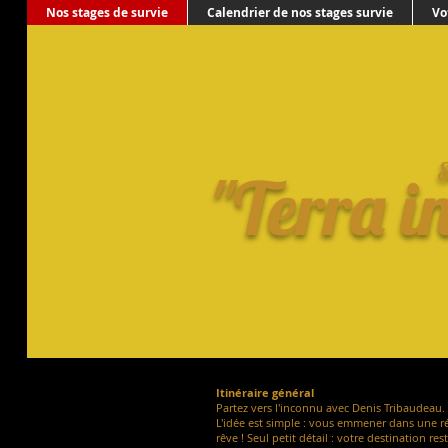
Nos stages de survie
Calendrier de nos stages survie
Vo
​
"Terra i
Itinéraire général
Partez vers l'inconnu avec Denis Tribaudeau. 
L'idée est simple : vous emmener dans une r
rêve ! Seul petit détail : votre destination res