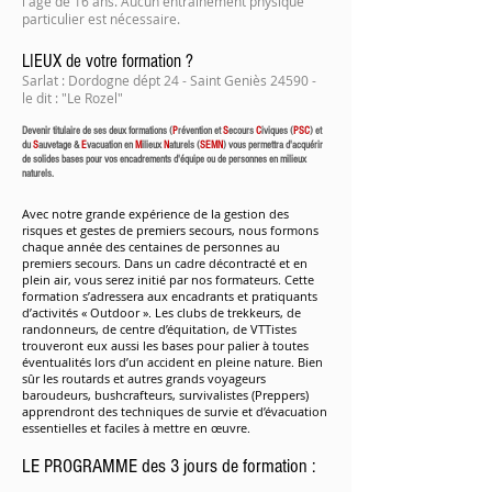
l'âge de 16 ans.
Aucun entrainement physique
particulier est nécessaire.
LIEUX de votre formation ?
Sarlat : Dordogne dépt 24 - Saint Geniès 24590 -
le dit : "Le Rozel"
Devenir titulaire de ses deux formations (
P
révention et
S
ecours
C
iviques
(
PSC
) et
du
S
auvetage &
E
vacuation en
M
ilieux
N
aturels (
SEMN
) vous permettra d'acquérir
de solides bases pour vos encadrements d'équipe ou de personnes en milieux
naturels.
Avec notre grande expérience de la gestion des
risques et gestes de premiers secours, nous formons
chaque année des centaines de personnes au
premiers secours. Dans un cadre décontracté et en
plein air, vous serez initié par nos formateurs.
Cette
formation s’adressera aux encadrants et pratiquants
d’activités « Outdoor ». Les clubs de trekkeurs, de
randonneurs, de centre d’équitation, de VTTistes
trouveront eux aussi les bases pour palier à toutes
éventualités lors d’un accident en pleine nature. Bien
sûr les routards et autres grands voyageurs
baroudeurs, bushcrafteurs, survivalistes (Preppers)
apprendront des techniques de survie et d’évacuation
essentielles et faciles à mettre en œuvre.
LE PROGRAMME des 3 jours de formation :