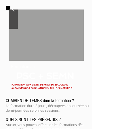
Formation au :
PSC + SEMN
FORMATION AUX GESTES DE PREMIERS SECOURS et
au SAUVETAGE & EVACUATION EN MILIEUX NATURELS
COMBIEN DE TEMPS dure la formation ?
La formation dure 3 jours, découpées en journée ou
demi-journées selon les sessions.
QUELS SONT LES PRÉREQUIS ?
Aucun, v
ous pouvez effectuer les formations dès