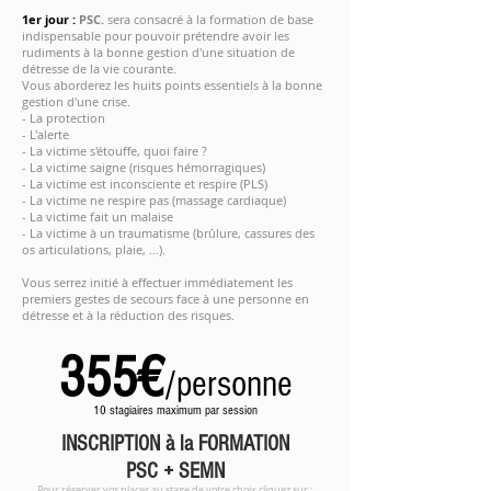
1er jour
:
PSC.
sera consacré à la formation de base
indispensable pour pouvoir prétendre avoir les
rudiments à la bonne gestion d'une situation de
détresse de la vie courante.
Vous aborderez les huits points essentiels à la bonne
gestion d'une crise.
- La protection
- L'alerte
- La victime s'étouffe, quoi faire ?
- La victime saigne (risques hémorragiques)
- La victime est inconsciente et respire (PLS)
- La victime ne respire pas (massage cardiaque)
- La victime fait un malaise
- La victime à un traumatisme (brûlure, cassures des
os articulations, plaie, …).
Vous serrez initié à effectuer immédiatement les
premiers gestes de secours face à une personne en
détresse et à la réduction des risques.
355€
/personne
10 stagiaires maximum par session
INSCRIPTION à la FORMATION
PSC + SEMN
Pour réserver vos places au stage de votre choix cliquez sur :